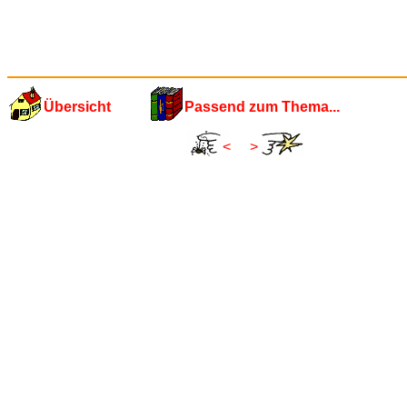
Übersicht
Passend zum Thema...
<
>