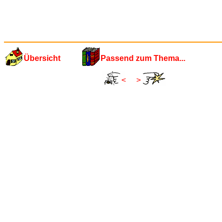
Übersicht
Passend zum Thema...
<
>