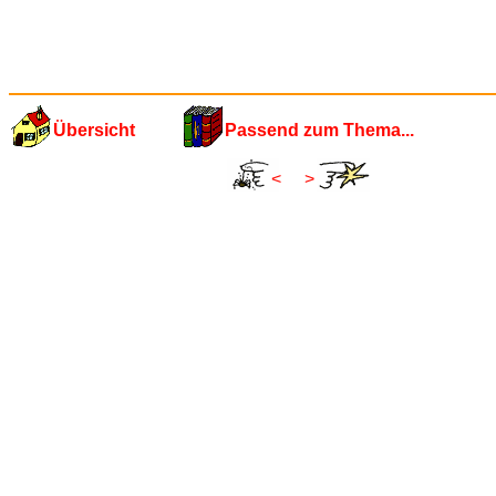
Übersicht
Passend zum Thema...
<
>