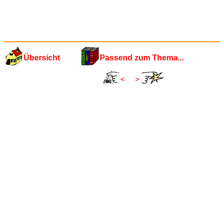
Übersicht
Passend zum Thema...
<
>