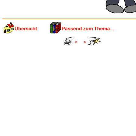
Übersicht
Passend zum Thema...
<
>