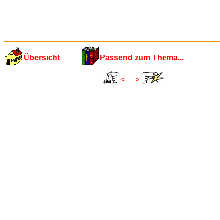
Übersicht
Passend zum Thema...
<
>