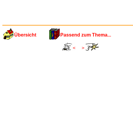
Übersicht
Passend zum Thema...
<
>