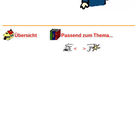
Übersicht
Passend zum Thema...
<
>