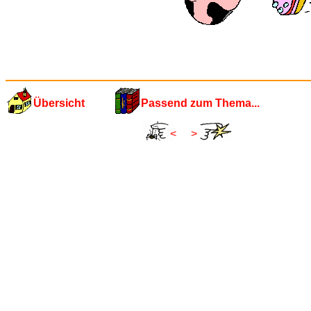
Übersicht
Passend zum Thema...
<
>