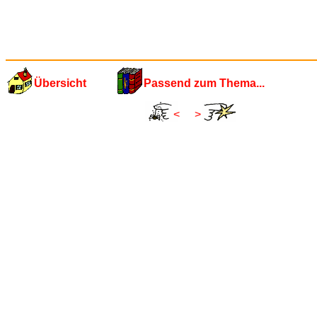
Übersicht
Passend zum Thema...
<
>