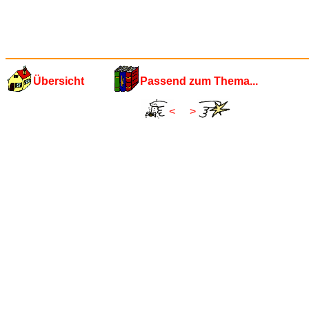
Übersicht
Passend zum Thema...
<
>