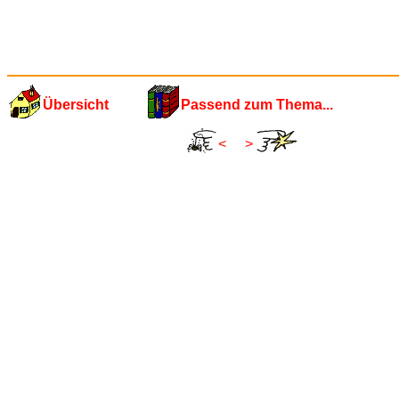
Übersicht
Passend zum Thema...
<
>