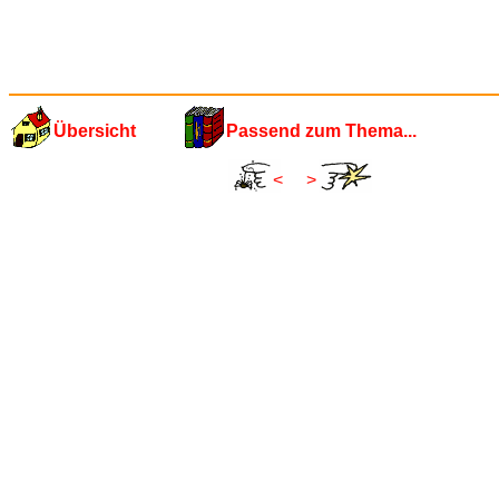
Übersicht
Passend zum Thema...
<
>