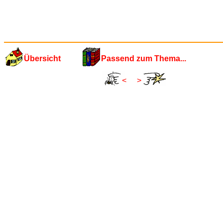
Übersicht
Passend zum Thema...
<
>