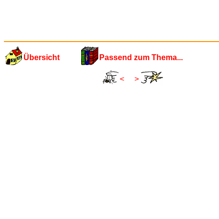
Übersicht
Passend zum Thema...
<
>