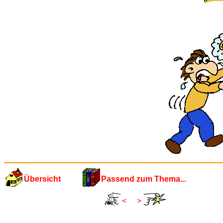
Übersicht
Passend zum Thema...
<
>