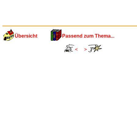
Übersicht
Passend zum Thema...
<
>