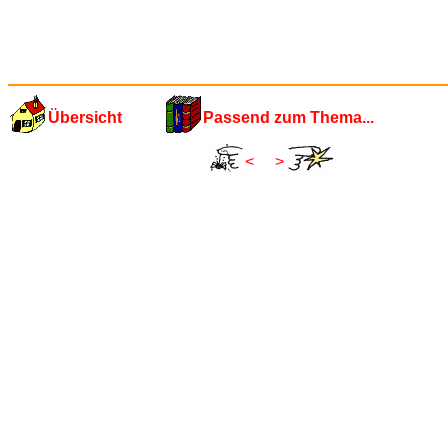
Übersicht
Passend zum Thema...
<
>