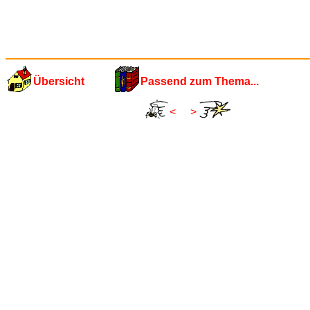
Übersicht
Passend zum Thema...
<
>