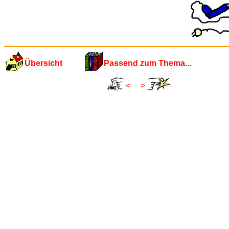
Übersicht
Passend zum Thema...
<
>