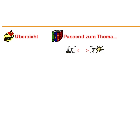
Übersicht
Passend zum Thema...
<
>