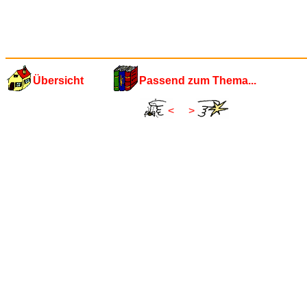
Übersicht
Passend zum Thema...
<
>