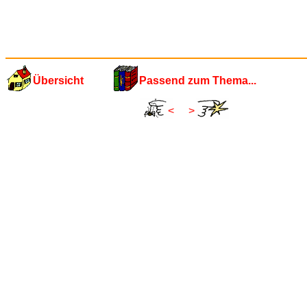
Übersicht
Passend zum Thema...
<
>