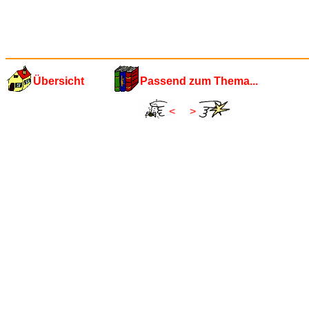
Übersicht
Passend zum Thema...
<
>