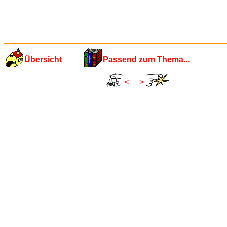
Übersicht
Passend zum Thema...
<
>