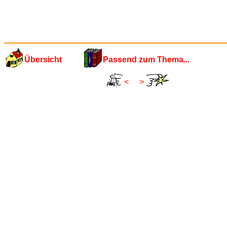
Übersicht
Passend zum Thema...
<
>