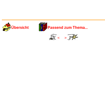
Übersicht
Passend zum Thema...
<
>