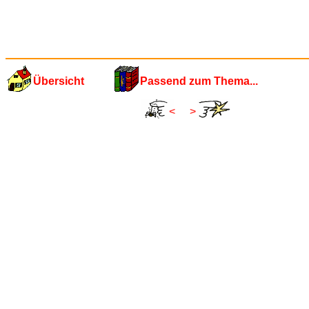
Übersicht
Passend zum Thema...
<
>