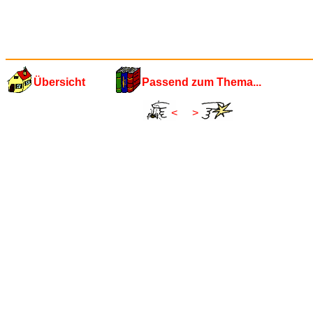
Übersicht
Passend zum Thema...
<
>