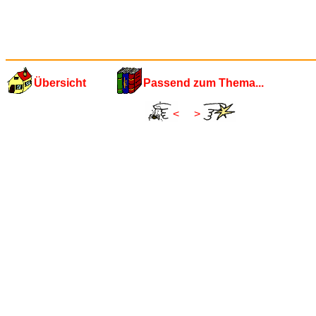
Übersicht
Passend zum Thema...
<
>