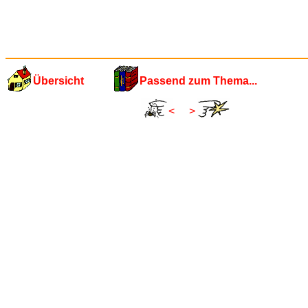
Übersicht
Passend zum Thema...
<
>