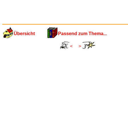
Übersicht
Passend zum Thema...
<
>