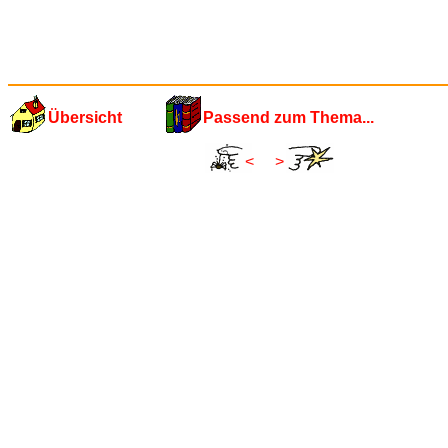
Übersicht
Passend zum Thema...
<
>