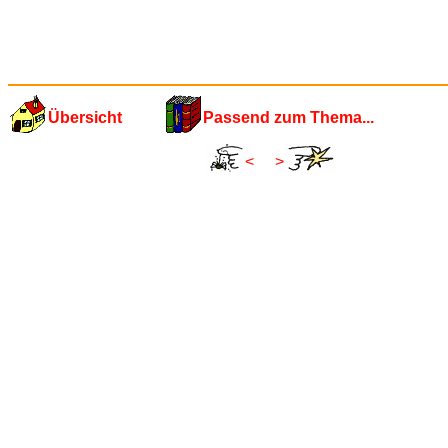
Übersicht
Passend zum Thema...
<
>