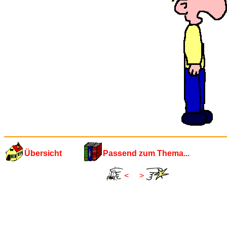
Übersicht
Passend zum Thema...
<
>