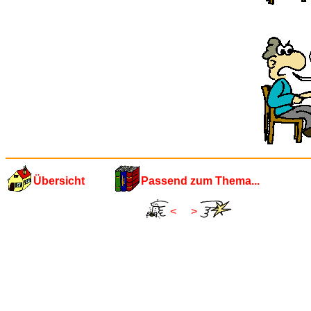
Übersicht
Passend zum Thema...
<
>