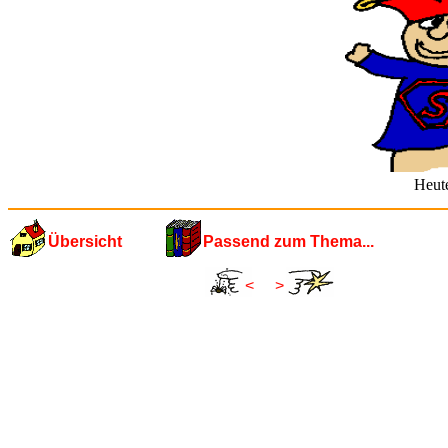
Heut
Übersicht
Passend zum Thema...
<
>