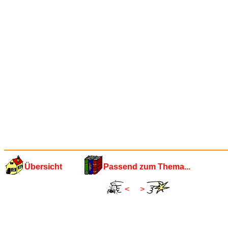
Übersicht
Passend zum Thema...
<
>