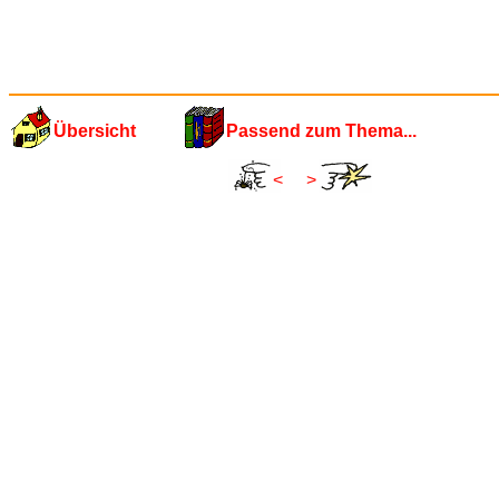
Übersicht
Passend zum Thema...
<
>