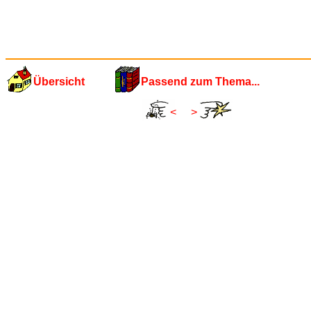
Übersicht
Passend zum Thema...
<
>