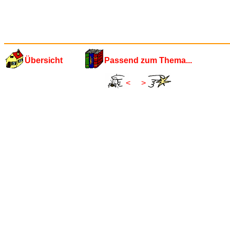
Übersicht
Passend zum Thema...
<
>