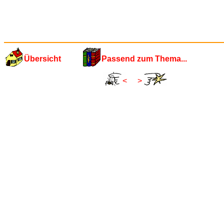
Übersicht
Passend zum Thema...
<
>