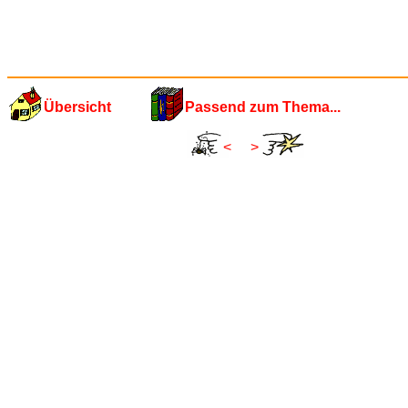
Übersicht
Passend zum Thema...
<
>