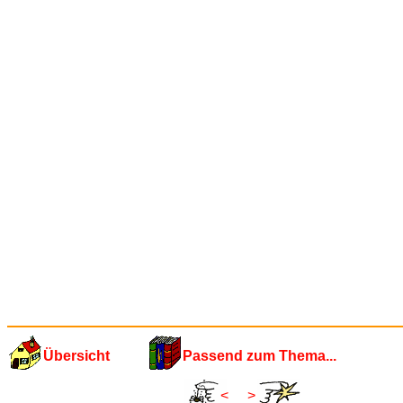
Übersicht
Passend zum Thema...
<
>