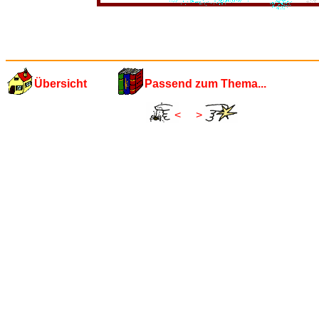
Übersicht
Passend zum Thema...
<
>