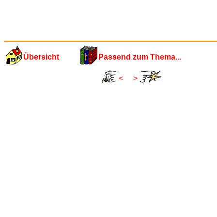
Übersicht
Passend zum Thema...
<
>