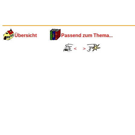
Übersicht
Passend zum Thema...
<
>