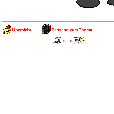
Übersicht
Passend zum Thema...
<
>