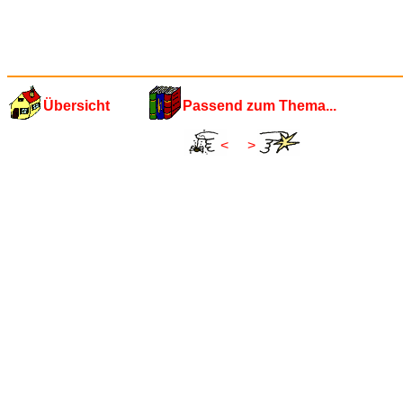
Übersicht
Passend zum Thema...
<
>