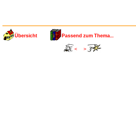
Übersicht
Passend zum Thema...
<
>